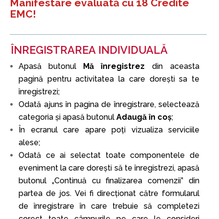
Manifestare evaluată cu 18 Credite
EMC!
ÎNREGISTRAREA INDIVIDUALĂ
Apasă butonul
Mă înregistrez
din aceasta
pagină pentru activitatea la care doreşti sa te
înregistrezi;
Odată ajuns în pagina de înregistrare, selectează
categoria şi apasă butonul
Adaugă în coş
;
În ecranul care apare poți vizualiza serviciile
alese;
Odată ce ai selectat toate componentele de
eveniment la care doreşti să te înregistrezi, apasă
butonul „Continuă cu finalizarea comenzii” din
partea de jos. Vei fi direcționat către formularul
de înregistrare în care trebuie să completezi
corect toate câmpurile pe care le consideri