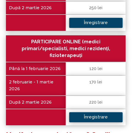
După 2 martie 2026
250 lei
Înregistrare
PARTICIPARE ONLINE (medici
primari/specialisti, medici rezidenți,
fizioterapeuți
Până la 1 februarie 2026
120 lei
2 februarie - 1 martie
170 lei
2026
După 2 martie 2026
220 lei
Înregistrare