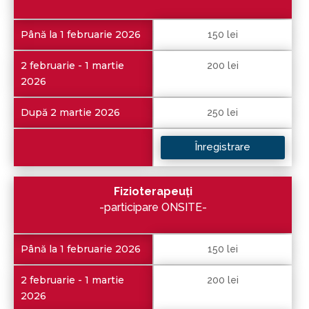
Până la 1 februarie 2026
150 lei
2 februarie - 1 martie
200 lei
2026
După 2 martie 2026
250 lei
Înregistrare
Fizioterapeuţi
-participare ONSITE-
Până la 1 februarie 2026
150 lei
2 februarie - 1 martie
200 lei
2026