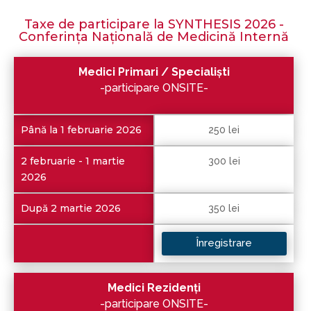
Taxe de participare la SYNTHESIS 2026 -
Conferința Națională de Medicină Internă
Medici Primari / Specialiști
-participare ONSITE-
Până la 1 februarie 2026
250 lei
2 februarie - 1 martie
300 lei
2026
După 2 martie 2026
350 lei
Înregistrare
Medici Rezidenți
-participare ONSITE-