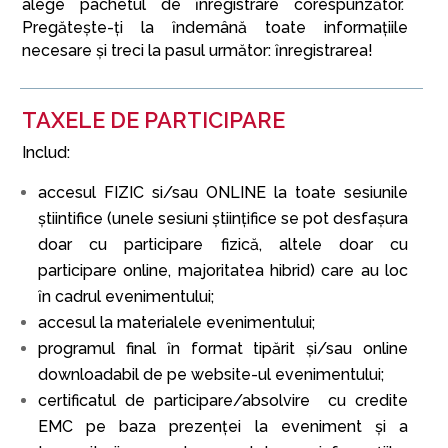
alege pachetul de ȋnregistrare corespunzător.
Pregăteşte-ți la ȋndemână toate informațiile
necesare şi treci la pasul următor: ȋnregistrarea!
TAXELE DE PARTICIPARE
Includ:
accesul FIZIC si/sau ONLINE la toate sesiunile
ştiintifice (unele sesiuni ştiințifice se pot desfaşura
doar cu participare fizică, altele doar cu
participare online, majoritatea hibrid) care au loc
ȋn cadrul evenimentului;
accesul la materialele evenimentului;
programul final ȋn format tipărit și/sau online
downloadabil de pe website-ul evenimentului;
certificatul de participare/absolvire cu credite
EMC pe baza prezenței la eveniment şi a